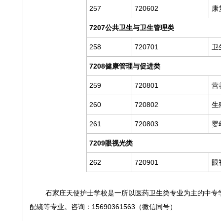
257
720602
康
7207公共卫生与卫生管理类
258
720701
卫
7208健康管理与促进类
259
720801
营
260
720802
生
261
720803
婴
7209眼视光类
262
720901
眼
石家庄天使护士学校是一所以医药卫生类专业为主的中专
配镜等专业。咨询：15690361563（微信同号）