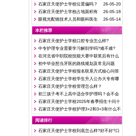
石家庄天使护士学校位置偏吗？
26-05-20
常见问答（2026年版）
石家庄天使护士学校占地面积有
26-05-18
交通方便吗？
眼视光配镜技术人员和眼科医生
26-05-14
多大?
有什么区别?
本栏推荐
石家庄天使护士学校口腔专业怎么样?
中专护理专业需要学习解剖学吗?难不难?
在河北省中职院校技能大赛中获奖后有什么
初中毕业想当牙医的路线规划及常见问题
用处?
石家庄天使护士学校报名联系方式核心问答
石家庄天使护士学校学生升入公办大专有哪
石家庄天使护士学校管理怎么样？
些途径？
初三孩子考不上高中适合学护理吗？会不会
石家庄天使护士学校2025年春季招生十问十
学起来很难？
石家庄天使护士学校护理3+2和3+3有什么不
答
同?
阅读排行
石家庄天使护士学校到底怎么样?好不好?口