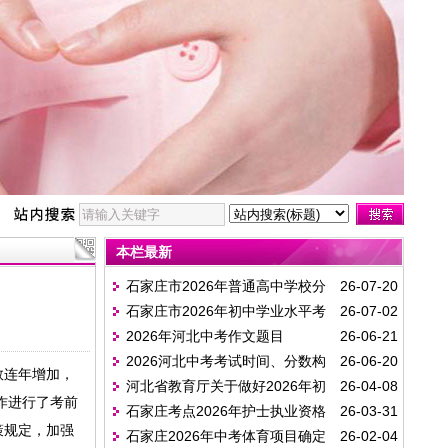
本栏最新
石家庄市2026年普通高中学校分
26-07-20
石家庄市2026年初中学业水平考
26-07-02
数线
2026年河北中考作文题目
26-06-21
试各级各类学校招生录取控制分数线
2026河北中考考试时间、分数构
26-06-20
数连年增加，
河北省教育厅关于做好2026年初
26-04-08
成、考试安排及注意事项全汇总
作进行了考前
石家庄考点2026年护士执业资格
26-03-31
中学业水平考试工作的通知
策规定，加强
石家庄2026年中考体育项目确定
26-02-04
考试准考证明天即可打印