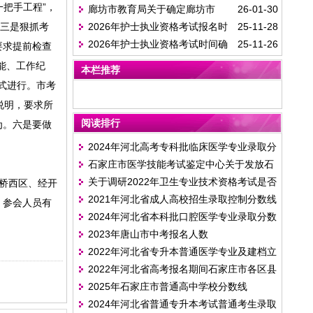
把手工程”，
廊坊市教育局关于确定廊坊市
26-01-30
。三是狠抓考
2026年护士执业资格考试报名时
25-11-28
2026年初中学业水平体育与健康科目考试现
2026年护士执业资格考试时间确
25-11-26
要求提前检查
间/缴费等须知
场测试项目的公告
定
能、工作纪
本栏推荐
式进行。市考
说明，要求所
阅读排行
为。六是要做
2024年河北高考专科批临床医学专业录取分
石家庄市医学技能考试鉴定中心关于发放石
数线
关于调研2022年卫生专业技术资格考试是否
桥西区、经开
家庄考点2022年《医师资格证书》和《护士
2021年河北省成人高校招生录取控制分数线
延期的投票
，参会人员有
资格证书》的通知
2024年河北省本科批口腔医学专业录取分数
和录取相关工作确定
2023年唐山市中考报名人数
线
2022年河北省专升本普通医学专业及建档立
2022年河北省高考报名期间石家庄市各区县
卡医学专业控制分数线
2025年石家庄市普通高中学校分数线
咨询联系方式
2024年河北省普通专升本考试普通考生录取