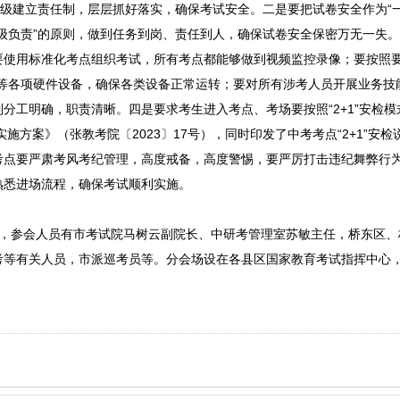
逐级建立责任制，层层抓好落实，确保考试安全。二是要把试卷安全作为“一
级负责”的原则，做到任务到岗、责任到人，确保试卷安全保密万无一失
要使用标准化考点组织考试，所有考点都能够做到视频监控录像；要按照
等各项硬件设备，确保各类设备正常运转；要对所有涉考人员开展业务技
分工明确，职责清晰。四是要求考生进入考点、考场要按照“2+1”安检模
施方案》（张教考院〔2023〕17号），同时印发了中考考点“2+1”安检
考点要严肃考风考纪管理，高度戒备，高度警惕，要严厉打击违纪舞弊行
熟悉进场流程，确保考试顺利实施。
室，参会人员有市考试院马树云副院长、中研考管理室苏敏主任，桥东区、
考等有关人员，市派巡考员等。分会场设在各县区国家教育考试指挥中心