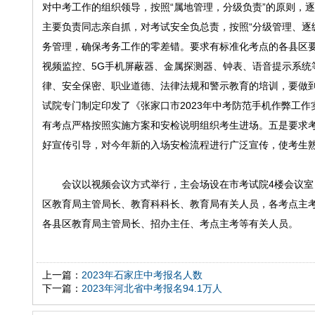
对中考工作的组织领导，按照“属地管理，分级负责”的原则，
主要负责同志亲自抓，对考试安全负总责，按照“分级管理、逐
务管理，确保考务工作的零差错。要求有标准化考点的各县区
视频监控、5G手机屏蔽器、金属探测器、钟表、语音提示系统
律、安全保密、职业道德、法律法规和警示教育的培训，要做到
试院专门制定印发了《张家口市2023年中考防范手机作弊工作实
有考点严格按照实施方案和安检说明组织考生进场。五是要求
好宣传引导，对今年新的入场安检流程进行广泛宣传，使考生
会议以视频会议方式举行，主会场设在市考试院4楼会议
区教育局主管局长、教育科科长、教育局有关人员，各考点主
各县区教育局主管局长、招办主任、考点主考等有关人员。
上一篇：
2023年石家庄中考报名人数
下一篇：
2023年河北省中考报名94.1万人