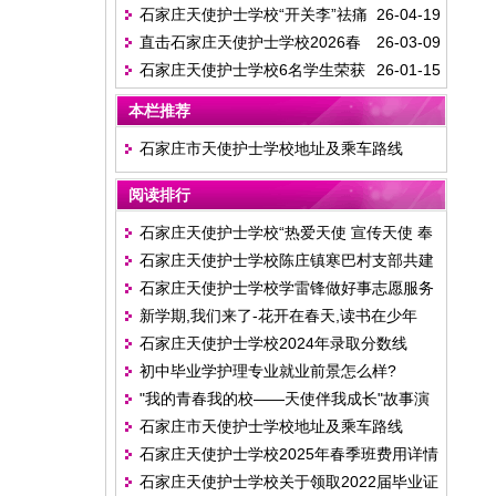
石家庄天使护士学校“开关李”祛痛
26-04-19
护士学校中药技能校赛圆满落幕
直击石家庄天使护士学校2026春
26-03-09
康复绝技特训圆满举行
石家庄天使护士学校6名学生荣获
26-01-15
季迎新报到现场
2024-2025学年度国家奖学金6000元
本栏推荐
石家庄市天使护士学校地址及乘车路线
阅读排行
石家庄天使护士学校“热爱天使 宣传天使 奉
石家庄天使护士学校陈庄镇寒巴村支部共建
献天使”学生讲解员风采大赛
石家庄天使护士学校学雷锋做好事志愿服务
乡村振兴广播宣传器材捐赠仪式
新学期,我们来了-花开在春天,读书在少年
活动
石家庄天使护士学校2024年录取分数线
初中毕业学护理专业就业前景怎么样?
"我的青春我的校——天使伴我成长"故事演
石家庄市天使护士学校地址及乘车路线
讲比赛
石家庄天使护士学校2025年春季班费用详情
石家庄天使护士学校关于领取2022届毕业证