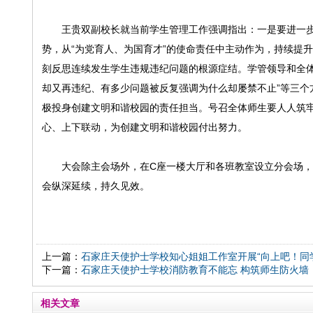
王贵双副校长就当前学生管理工作强调指出：一是要进一
势，从“为党育人、为国育才”的使命责任中主动作为，持续提
刻反思连续发生学生违规违纪问题的根源症结。学管领导和全体
却又再违纪、有多少问题被反复强调为什么却屡禁不止”等三个
极投身创建文明和谐校园的责任担当。号召全体师生要人人筑牢违
心、上下联动，为创建文明和谐校园付出努力。
大会除主会场外，在C座一楼大厅和各班教室设立分会场
会纵深延续，持久见效。
上一篇：
石家庄天使护士学校知心姐姐工作室开展“向上吧！同
下一篇：
石家庄天使护士学校消防教育不能忘 构筑师生防火墙
相关文章