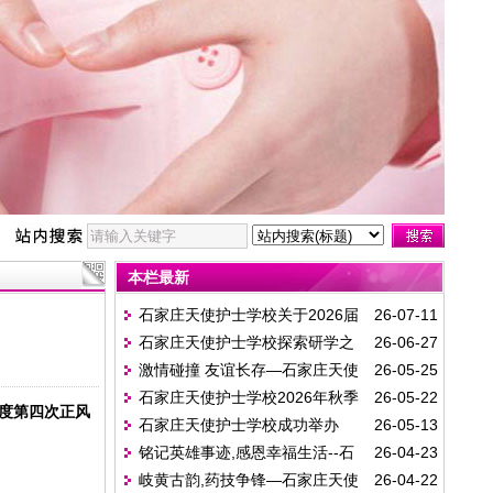
本栏最新
石家庄天使护士学校关于2026届
26-07-11
石家庄天使护士学校探索研学之
26-06-27
毕业生领取毕业证的通知
激情碰撞 友谊长存—石家庄天使
26-05-25
旅邀请函
石家庄天使护士学校2026年秋季
26-05-22
护士学校与37中篮球联谊赛圆满举行
度第四次正风
石家庄天使护士学校成功举办
26-05-13
新生开学时间确定了
铭记英雄事迹,感恩幸福生活--石
26-04-23
5·12国际护士节系列活动暨职业教育活动周
岐黄古韵,药技争锋—石家庄天使
26-04-22
家庄天使护士学校故事演讲比赛圆满举行
启动仪式