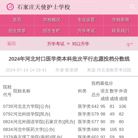
首页
学校概况
专业设置
学校新闻
招生简章
招生专栏
升学考试
联系我们
返回
>
+
升学考试
对口升学
字
2024年河北对口医学类本科批次平行志愿投档分数线
2024-07-14 14:18:41 作者:靳老师 来源:河北省教育考试院
投档最低分
院校
院校名称
科类
语文
数学
外语
代号
总分
成绩
成绩
成绩
0739
河北北方学院[公办]
医学类
642
95
81
106
0792
河北科技学院[民办]
医学类
579
98
49
82
0824
河北外国语学院(石家庄市)[民办]
医学类
577
90
39
80
0834
河北中医药大学[公办]
医学类
680
98
105
93
2379
燕京理工学院(燕郊)[民办]
医学类
602
92
59
99