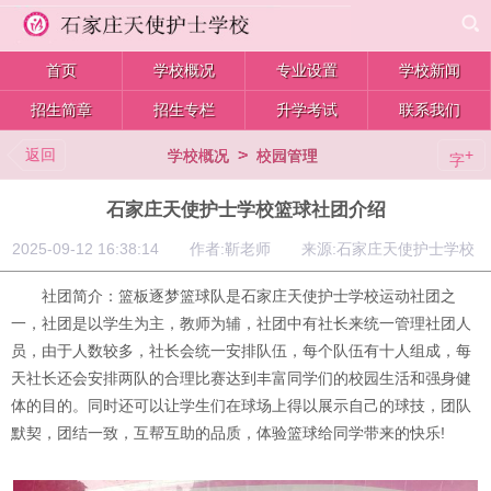
首页
学校概况
专业设置
学校新闻
招生简章
招生专栏
升学考试
联系我们
返回
>
+
学校概况
校园管理
字
石家庄天使护士学校篮球社团介绍
2025-09-12 16:38:14 作者:靳老师 来源:石家庄天使护士学校
社团简介：篮板逐梦篮球队是石家庄天使护士学校运动社团之
一，社团是以学生为主，教师为辅，社团中有社长来统一管理社团人
员，由于人数较多，社长会统一安排队伍，每个队伍有十人组成，每
天社长还会安排两队的合理比赛达到丰富同学们的校园生活和强身健
体的目的。同时还可以让学生们在球场上得以展示自己的球技，团队
默契，团结一致，互帮互助的品质，体验篮球给同学带来的快乐!