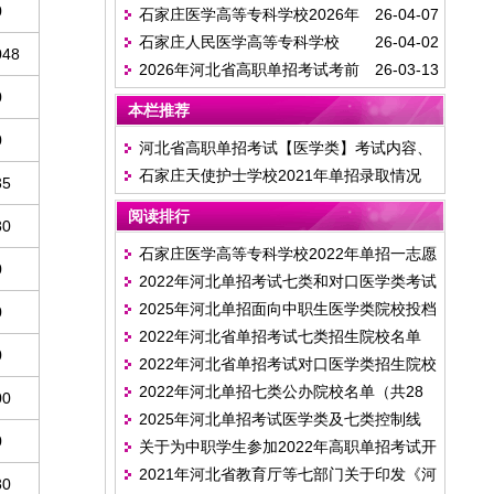
0
石家庄医学高等专科学校2026年
26-04-07
单招医学类各专业录取分数线
石家庄人民医学高等专科学校
26-04-02
单招医学类招生计划一览表
048
2026年河北省高职单招考试考前
26-03-13
2026年单招医学类招生计划
0
提示
本栏推荐
0
河北省高职单招考试【医学类】考试内容、
石家庄天使护士学校2021年单招录取情况
考试时间等详情
35
阅读排行
80
石家庄医学高等专科学校2022年单招一志愿
0
2022年河北单招考试七类和对口医学类考试
投档分数线
2025年河北单招面向中职生医学类院校投档
0
科目
2022年河北省单招考试七类招生院校名单
分数线
0
2022年河北省单招考试对口医学类招生院校
2022年河北单招七类公办院校名单（共28
名单
00
2025年河北单招考试医学类及七类控制线
所）
0
关于为中职学生参加2022年高职单招考试开
2021年河北省教育厅等七部门关于印发《河
具省级学生技能大赛获奖成绩证明的通知
80