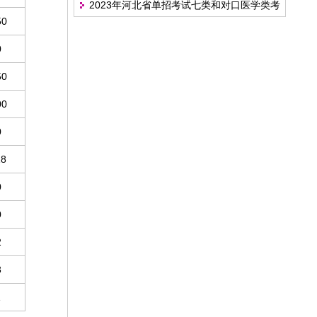
2023年河北省单招考试七类和对口医学类考
北省高职扩招专项工作实施方案》的通知
50
试考点安排
0
50
00
0
18
0
0
2
3
1