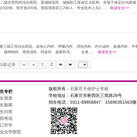
的二级非营利性综合医院，是城镇居民、城镇职工医保定点机构。坐落于保定白沟新城
0张。暂开放200张。医院现有职工280人，专业技术人员2......
阅读全文>>
一家三级乙等综合医院。设有心内科、呼吸内科、消化内科、内分泌科、血液内科、中
精神病科、类风湿科、特诊科、放射科等。 全身......
阅读全文>>
15条记录
1
2
版权所有：
石家庄天使护士学校
生专栏
学校地址：石家庄市桥西区三简路28号
生简章
招生电话：0311-89858847、1569036156
生新闻
生问答
招考试
口升学
业合作医院